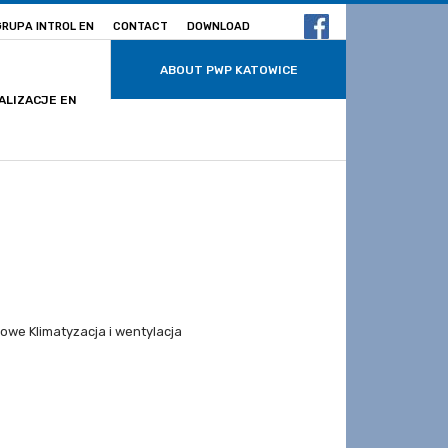
GRUPA INTROL EN
CONTACT
DOWNLOAD
ABOUT PWP KATOWICE
ALIZACJE EN
we Klimatyzacja i wentylacja