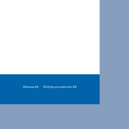
Sitemap EN
Polityka prywatności EN