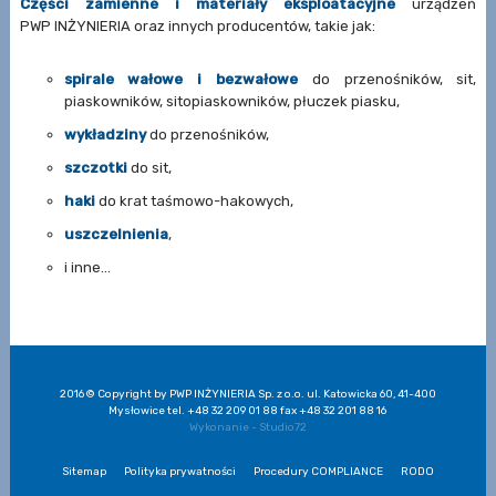
Części zamienne i materiały eksploatacyjne
urządzeń
PWP INŻYNIERIA oraz innych producentów, takie jak:
spirale wałowe i bezwałowe
do przenośników, sit,
piaskowników, sitopiaskowników, płuczek piasku,
wykładziny
do przenośników,
szczotki
do sit,
haki
do krat taśmowo-hakowych,
uszczelnienia
,
i inne…
2016 © Copyright by PWP INŻYNIERIA Sp. z o.o. ul. Katowicka 60, 41-400
Mysłowice tel. +48 32 209 01 88 fax +48 32 201 88 16
Wykonanie - Studio72
Sitemap
Polityka prywatności
Procedury COMPLIANCE
RODO