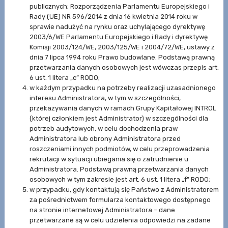
publicznych; Rozporządzenia Parlamentu Europejskiego i
Rady (UE) NR 596/2014 z dnia 16 kwietnia 2014 roku w
sprawie nadużyć na rynku oraz uchylającego dyrektywę
2003/6/WE Parlamentu Europejskiego i Rady i dyrektywę
Komisji 2003/124/WE, 2003/125/WE i 2004/72/WE, ustawy z
dnia 7 lipca 1994 roku Prawo budowlane. Podstawą prawną
przetwarzania danych osobowych jest wówczas przepis art.
6 ust. 1 litera „c” RODO;
w każdym przypadku na potrzeby realizacji uzasadnionego
interesu Administratora, w tym w szczególności,
przekazywania danych w ramach Grupy Kapitałowej INTROL
(której członkiem jest Administrator) w szczególności dla
potrzeb audytowych, w celu dochodzenia praw
Administratora lub obrony Administratora przed
roszczeniami innych podmiotów, w celu przeprowadzenia
rekrutacji w sytuacji ubiegania się o zatrudnienie u
Administratora. Podstawą prawną przetwarzania danych
osobowych w tym zakresie jest art. 6 ust. 1 litera „f” RODO;
w przypadku, gdy kontaktują się Państwo z Administratorem
za pośrednictwem formularza kontaktowego dostępnego
na stronie internetowej Administratora – dane
przetwarzane są w celu udzielenia odpowiedzi na zadane