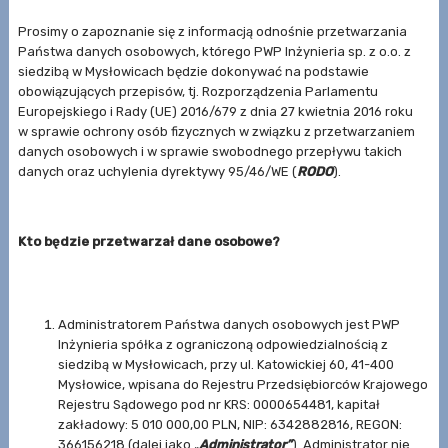
Prosimy o zapoznanie się z informacją odnośnie przetwarzania
Państwa danych osobowych, którego PWP Inżynieria sp. z o.o. z
siedzibą w Mysłowicach będzie dokonywać na podstawie
obowiązujących przepisów, tj. Rozporządzenia Parlamentu
Europejskiego i Rady (UE) 2016/679 z dnia 27 kwietnia 2016 roku
w sprawie ochrony osób fizycznych w związku z przetwarzaniem
danych osobowych i w sprawie swobodnego przepływu takich
danych oraz uchylenia dyrektywy 95/46/WE (
RODO
).
Kto będzie przetwarzał dane osobowe?
Administratorem Państwa danych osobowych jest PWP
Inżynieria spółka z ograniczoną odpowiedzialnością z
siedzibą w Mysłowicach, przy ul. Katowickiej 60, 41-400
Mysłowice, wpisana do Rejestru Przedsiębiorców Krajowego
Rejestru Sądowego pod nr KRS: 0000654481, kapitał
zakładowy: 5 010 000,00 PLN, NIP: 6342882816, REGON:
366156218 (dalej jako „
Administrator”
). Administrator nie