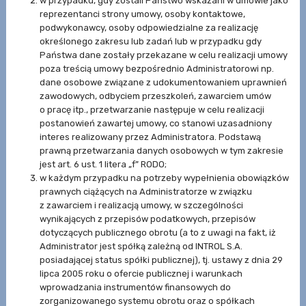
w przypadku, gdy zostali Państwo wskazani w umowie jako
reprezentanci strony umowy, osoby kontaktowe,
podwykonawcy, osoby odpowiedzialne za realizację
określonego zakresu lub zadań lub w przypadku gdy
Państwa dane zostały przekazane w celu realizacji umowy
poza treścią umowy bezpośrednio Administratorowi np.
dane osobowe związane z udokumentowaniem uprawnień
zawodowych, odbyciem przeszkoleń, zawarciem umów
o pracę itp., przetwarzanie następuje w celu realizacji
postanowień zawartej umowy, co stanowi uzasadniony
interes realizowany przez Administratora. Podstawą
prawną przetwarzania danych osobowych w tym zakresie
jest art. 6 ust. 1 litera „f” RODO;
w każdym przypadku na potrzeby wypełnienia obowiązków
prawnych ciążących na Administratorze w związku
z zawarciem i realizacją umowy, w szczególności
wynikających z przepisów podatkowych, przepisów
dotyczących publicznego obrotu (a to z uwagi na fakt, iż
Administrator jest spółką zależną od INTROL S.A.
posiadającej status spółki publicznej), tj. ustawy z dnia 29
lipca 2005 roku o ofercie publicznej i warunkach
wprowadzania instrumentów finansowych do
zorganizowanego systemu obrotu oraz o spółkach