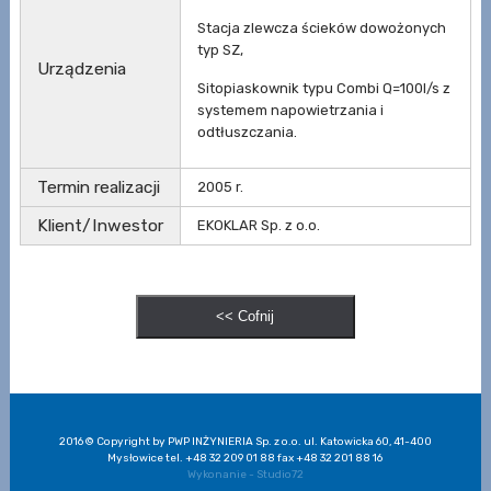
Stacja zlewcza ścieków dowożonych
typ SZ,
Urządzenia
Sitopiaskownik typu Combi Q=100l/s z
systemem napowietrzania i
odtłuszczania.
Termin realizacji
2005 r.
Klient/Inwestor
EKOKLAR Sp. z o.o.
2016 © Copyright by PWP INŻYNIERIA Sp. z o.o. ul. Katowicka 60, 41-400
Mysłowice tel. +48 32 209 01 88 fax +48 32 201 88 16
Wykonanie - Studio72