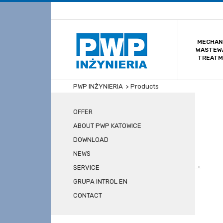
MECHAN
WASTEW
TREAT
PWP INŻYNIERIA
>
Products
News
OFFER
ABOUT PWP KATOWICE
Oferta EN
DOWNLOAD
Oczyszczanie mechaniczne ścieków
NEWS
Obróbka osadów Konstrukcje stalowe
Klimatyzacja i wentylacja
Read more →
SERVICE
GRUPA INTROL EN
READ OLDER
CONTACT