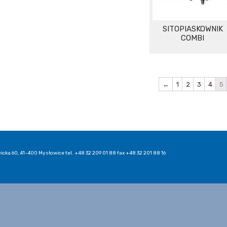
SITOPIASKOWNIK
COMBI
←
1
2
3
4
5
icka 60, 41-400 Mysłowice tel. +48 32 209 01 88 fax +48 32 201 88 16