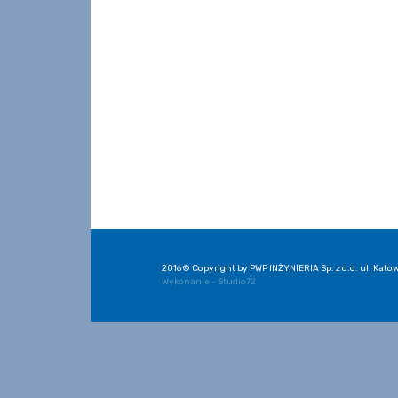
2016 © Copyright by PWP INŻYNIERIA Sp. z o.o. ul. Katow
Wykonanie - Studio72