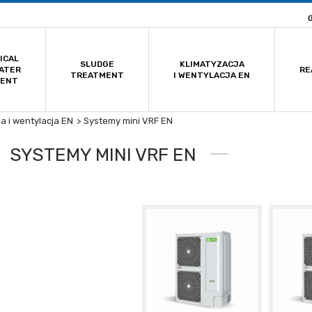
ICAL
SLUDGE
KLIMATYZACJA
ATER
RE
TREATMENT
I WENTYLACJA EN
MENT
a i wentylacja EN
>
Systemy mini VRF EN
SYSTEMY MINI VRF EN