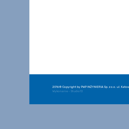
2016 © Copyright by PWP INŻYNIERIA Sp. z o.o. ul. Katow
Wykonanie - Studio72