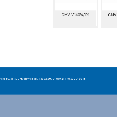
CMV-V140W/R1
CMV-
icka 60, 41-400 Mysłowice tel. +48 32 209 01 88 fax +48 32 201 88 16