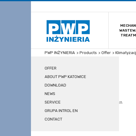
MECHAN
WASTEW
TREAT
PWP INŻYNIERIA
>
Products
>
Offer
>
Klimatyzacj
News
OFFER
ABOUT PWP KATOWICE
Oferta EN
DOWNLOAD
Oczyszczanie mechaniczne ścieków
NEWS
Obróbka osadów Konstrukcje stalowe
Klimatyzacja i wentylacja
Read more →
SERVICE
GRUPA INTROL EN
READ OLDER
CONTACT