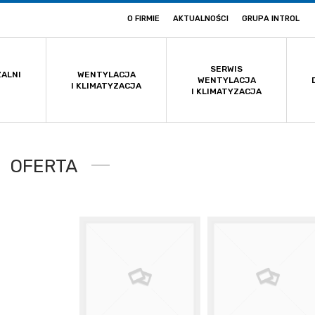
O FIRMIE
AKTUALNOŚCI
GRUPA INTROL
SERWIS
ZALNI
WENTYLACJA
WENTYLACJA
I KLIMATYZACJA
I KLIMATYZACJA
ANIE
 ŚCIEKÓW
SADÓW
DZIAŁ
 ŚCIEKÓW
OFERTA