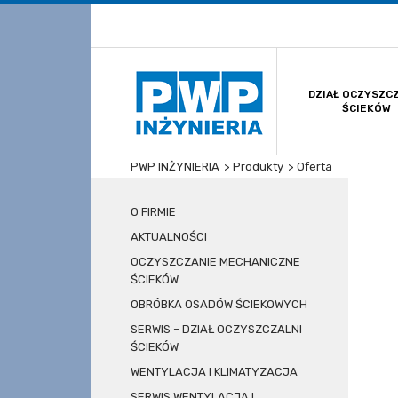
DZIAŁ OCZYSZC
ŚCIEKÓW
OCZYSZCZ
MECHANICZNE
OBRÓBKA O
PWP INŻYNIERIA
>
Produkty
>
Oferta
SERWIS – 
OCZYSZCZALNI
O FIRMIE
AKTUALNOŚCI
OCZYSZCZANIE MECHANICZNE
ŚCIEKÓW
OBRÓBKA OSADÓW ŚCIEKOWYCH
SERWIS – DZIAŁ OCZYSZCZALNI
ŚCIEKÓW
WENTYLACJA I KLIMATYZACJA
SERWIS WENTYLACJA I