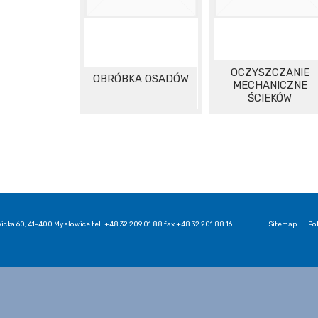
OCZYSZCZANIE
OBRÓBKA OSADÓW
MECHANICZNE
ŚCIEKÓW
icka 60, 41-400 Mysłowice tel. +48 32 209 01 88 fax +48 32 201 88 16
Sitemap
Po